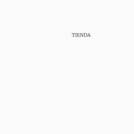
PUNT VAPER GIRONA
TIENDA
SERVICIOS
CONTÁCTANOS
AVISO LEGAL
ENVIOS
GA