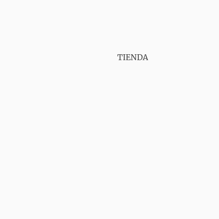
PUNT VAPER GIRONA
TIENDA
SERVICIOS
CONTÁCTANOS
AVISO LEGAL
ENVIOS
GA