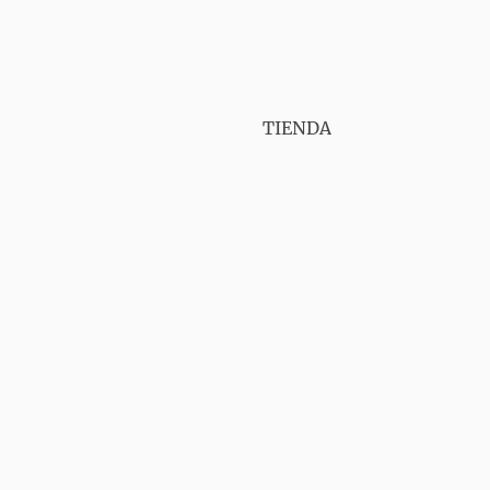
PUNT VAPER GIRONA
TIENDA
SERVICIOS
CONTÁCTANOS
AVISO LEGAL
ENVIOS
GA