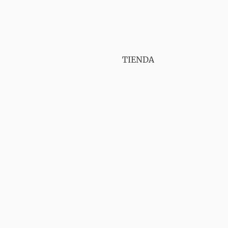
PUNT VAPER GIRONA
TIENDA
SERVICIOS
CONTÁCTANOS
AVISO LEGAL
ENVIOS
GA