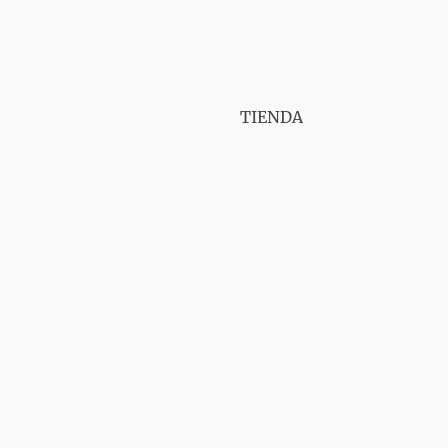
PUNT VAPER GIRONA
TIENDA
SERVICIOS
CONTÁCTANOS
AVISO LEGAL
ENVIOS
GA