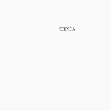
PUNT VAPER GIRONA
TIENDA
SERVICIOS
CONTÁCTANOS
AVISO LEGAL
ENVIOS
GA