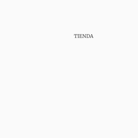
PUNT VAPER GIRONA
TIENDA
SERVICIOS
CONTÁCTANOS
AVISO LEGAL
ENVIOS
GA