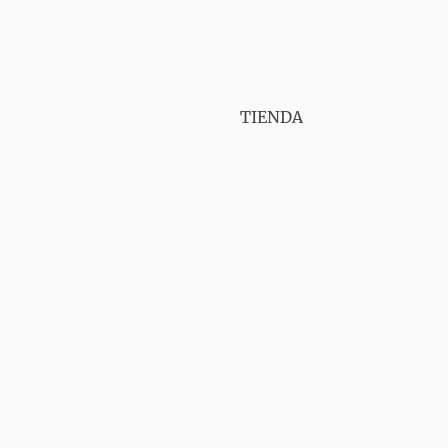
PUNT VAPER GIRONA
TIENDA
SERVICIOS
CONTÁCTANOS
AVISO LEGAL
ENVIOS
GA