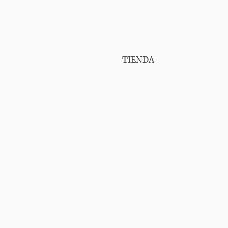
PUNT VAPER GIRONA
TIENDA
SERVICIOS
CONTÁCTANOS
AVISO LEGAL
ENVIOS
GA