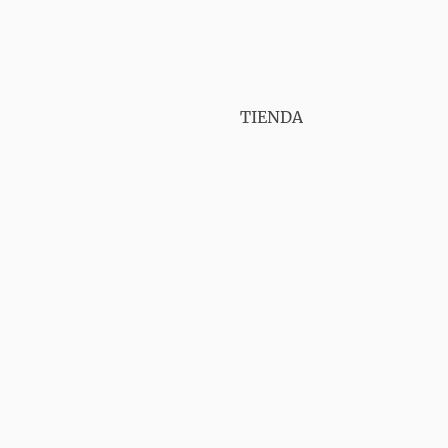
PUNT VAPER GIRONA
TIENDA
SERVICIOS
CONTÁCTANOS
AVISO LEGAL
ENVIOS
GA