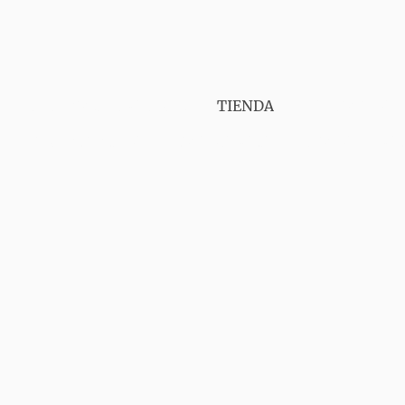
PUNT VAPER GIRONA
TIENDA
SERVICIOS
CONTÁCTANOS
AVISO LEGAL
ENVIOS
GA