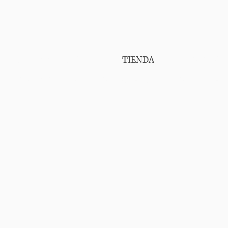
PUNT VAPER GIRONA
TIENDA
SERVICIOS
CONTÁCTANOS
AVISO LEGAL
ENVIOS
GA