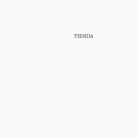
PUNT VAPER GIRONA
TIENDA
SERVICIOS
CONTÁCTANOS
AVISO LEGAL
ENVIOS
GA