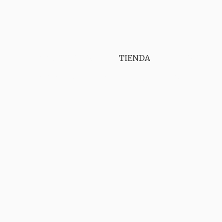
PUNT VAPER GIRONA
TIENDA
SERVICIOS
CONTÁCTANOS
AVISO LEGAL
ENVIOS
GA